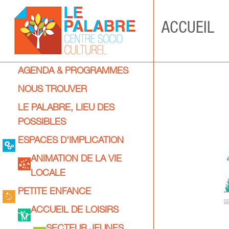
ACCUEIL
C
AGENDA & PROGRAMMES
e
NOUS TROUVER
n
LE PALABRE, LIEU DES
t
POSSIBLES
r
ESPACES D’IMPLICATION
e
ANIMATION DE LA VIE
s
LOCALE
o
PETITE ENFANCE
c
ACCUEIL DE LOISIRS