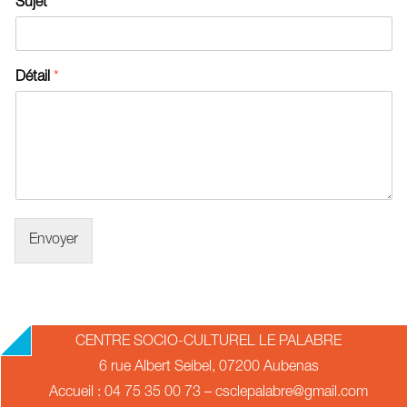
Sujet
Détail
*
Envoyer
2019-
CENTRE SOCIO-CULTUREL LE PALABRE
07-
6 rue Albert Seibel, 07200 Aubenas
11
Accueil : 04 75 35 00 73 – csclepalabre@gmail.com