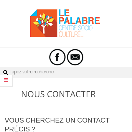
Skip
to
content
Centre
Primary
socio-
Navigation
culturel
Menu
Rechercher
Le
Palabre
NOUS CONTACTER
VOUS CHERCHEZ UN CONTACT
PRÉCIS ?