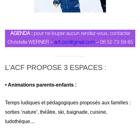
AGENDA :
pour ne louper aucun rendez-vous, contacter
Christelle WERNER –
acf.csc@gmail.com
– 06 52 73 59 85
L’ACF PROPOSE 3 ESPACES :
• Animations parents-enfants :
Temps ludiques et pédagogiques proposés aux familles :
sorties ‘nature’, théâtre, ski, baignade, cuisine,
ludothèque…