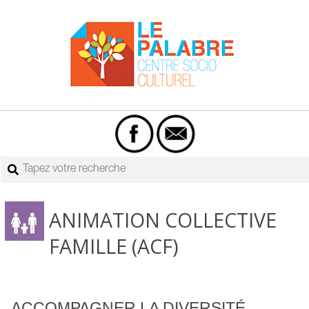
Skip
to
content
Centre
Primary
socio-
Navigation
culturel
Menu
Rechercher
Le
Palabre
ANIMATION COLLECTIVE
FAMILLE (ACF)
ACCOMPAGNER LA DIVERSITÉ