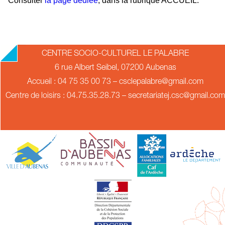
Consulter
la page dédiée
, dans la rubrique ACCUEIL.
2018-
CENTRE SOCIO-CULTUREL LE PALABRE
09-
6 rue Albert Seibel, 07200 Aubenas
17
Accueil : 04 75 35 00 73 – csclepalabre@gmail.com
Centre de loisirs : 04.75.35.28.73 – secretariatej.csc@gmail.com