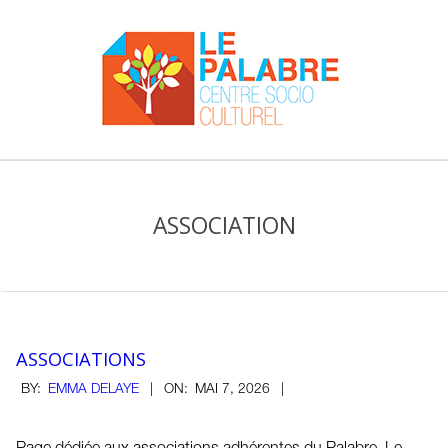
Skip
to
content
Centre
Primary
socio-
Navigation
culturel
ASSOCIATION
Menu
Le
Palabre
ASSOCIATIONS
2026-
BY:
EMMA DELAYE
ON:
MAI 7, 2026
05-
07