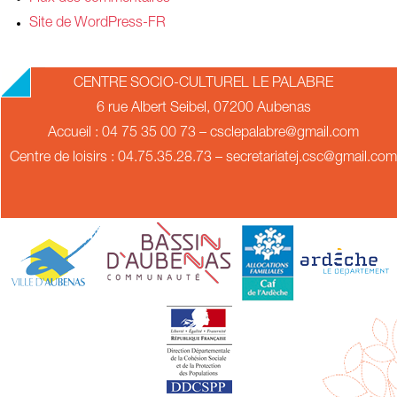
Site de WordPress-FR
CENTRE SOCIO-CULTUREL LE PALABRE
6 rue Albert Seibel, 07200 Aubenas
Accueil : 04 75 35 00 73 – csclepalabre@gmail.com
Centre de loisirs : 04.75.35.28.73 – secretariatej.csc@gmail.com