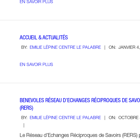
EN SAVOIR PLUS
ACCUEIL & ACTUALITÉS
2019-
BY:
EMILIE LÉPINE CENTRE LE PALABRE
ON:
JANVIER 4
01-
04
EN SAVOIR PLUS
BENEVOLES RÉSEAU D’ECHANGES RÉCIPROQUES DE SAVO
(RERS)
2018-
BY:
EMILIE LÉPINE CENTRE LE PALABRE
ON:
OCTOBRE 
10-
08
Le Réseau d’Echanges Réciproques de Savoirs (RERS) 