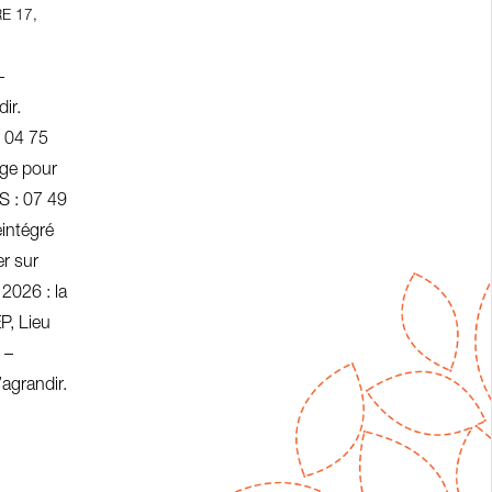
E 17,
–
ir.
 04 75
age pour
S : 07 49
intégré
er sur
2026 : la
P, Lieu
 –
agrandir.