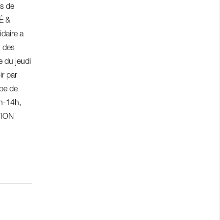
es de
É &
idaire a
n des
e du jeudi
ir par
ipe de
2h-14h,
TION