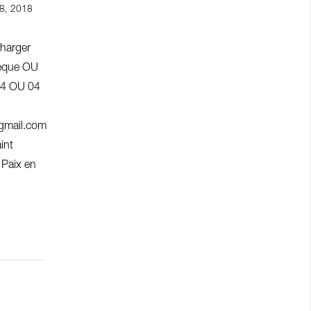
8, 2018
harger
hèque OU
44 OU 04
@gmail.com
int
 Paix en