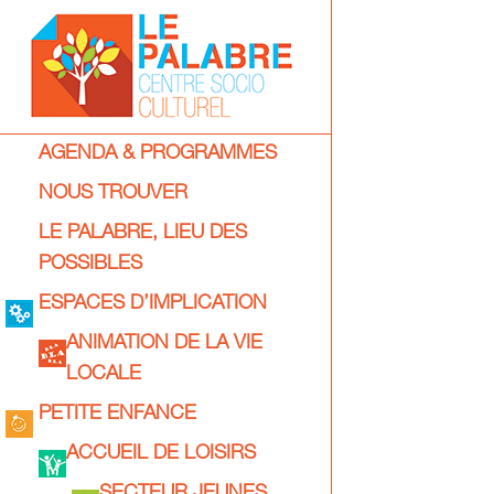
Skip
to
content
Centre
Primary
AGENDA & PROGRAMMES
socio-
Navigation
NOUS TROUVER
culturel
Menu
LE PALABRE, LIEU DES
Le
POSSIBLES
Palabre
ESPACES D’IMPLICATION
ANIMATION DE LA VIE
LOCALE
PETITE ENFANCE
ACCUEIL DE LOISIRS