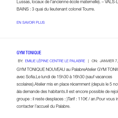
Lussas, locaux de l’ancienne école maternelle). – VALS-
BAINS : 3 quai du lieutenant colonel Tourre.
EN SAVOIR PLUS
GYM TONIQUE
2019-
BY:
EMILIE LÉPINE CENTRE LE PALABRE
ON:
JANVIER 7
01-
GYM TONIQUE NOUVEAU au PalabreAtelier GYM TONI
07
avec Sofia.Le lundi de 15h30 à 16h30 (sauf vacances
scolaires).Atelier mis en place récemment (depuis le 5 n
àla demande des habitants.Il est encore possible de rejoi
groupe : il reste desplaces : )Tarif : 110€ / an.Pour vous i
contacter l’accueil du Palabre.