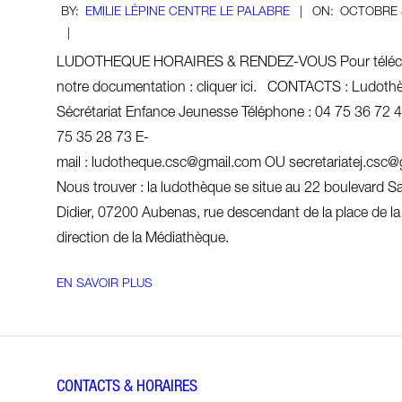
2018-
BY:
EMILIE LÉPINE CENTRE LE PALABRE
ON:
OCTOBRE 
10-
08
LUDOTHEQUE HORAIRES & RENDEZ-VOUS Pour téléc
notre documentation : cliquer ici. CONTACTS : Ludot
Sécrétariat Enfance Jeunesse Téléphone : 04 75 36 72 
75 35 28 73 E-
mail : ludotheque.csc@gmail.com OU secretariatej.csc
Nous trouver : la ludothèque se situe au 22 boulevard Sa
Didier, 07200 Aubenas, rue descendant de la place de la
direction de la Médiathèque.
EN SAVOIR PLUS
CONTACTS & HORAIRES