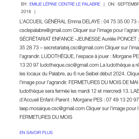
2018-
BY:
EMILIE LÉPINE CENTRE LE PALABRE
ON:
SEPTEMBR
09-
2018
17
L’ACCUEIL GÉNÉRAL Emma DELAYE : 04 75 35 00 73 
csclepalabre@gmail.com Cliquer sur l’image pour l’agrand
SÉCRÉTARIAT ENFANCE -JEUNESSE Aurélie PONCET :
35 28 73 – secretariatej.csc@gmail.com Cliquer sur l’im
l’agrandir. LUDOTHÈQUE, l’espace à jouer : Morgane PE
13 20 97 ludotheque.csc@gmail.com La ludothèque a ré
les locaux du Palabre, au 6 rue Seibel début 2024. Cliqu
l’image pour l’agrandir. FERMETURES DU MOIS DE MAI 
ludothèque sera fermée les mardi 12 et mercredi 13. LAE
d’Accueil Enfant-Parent : Morgane PES : 07 49 13 20 97
laep.mosaique.csc@gmail.com Cliquer sur l’image pour l’
FERMETURES DU MOIS
EN SAVOIR PLUS