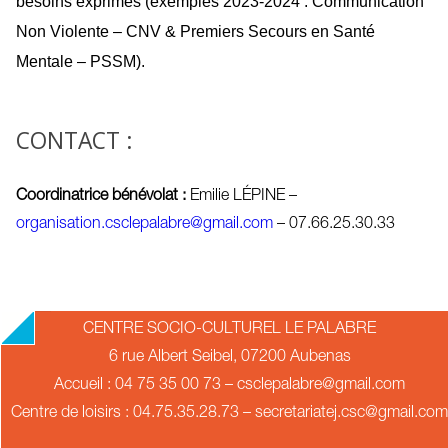
besoins exprimés (exemples 2023-2024 : Communication
Non
Violente – CNV & Premiers Secours en Santé
Mentale – PSSM).
CONTACT :
Coordinatrice bénévolat :
Emilie LÉPINE –
organisation.csclepalabre@gmail.com
– 07.66.25.30.33
2019-
CENTRE SOCIO-CULTUREL LE PALABRE
07-
6 rue Albert Seibel, 07200 Aubenas
24
Accueil : 04 75 35 00 73 – csclepalabre@gmail.com
Centre de loisirs : 04.75.35.28.73 – secretariatej.csc@gmail.com