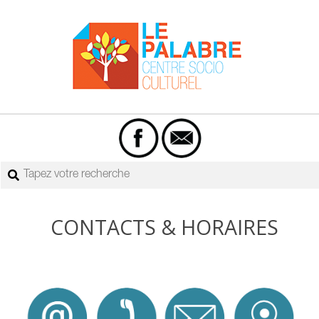
Skip
to
content
Centre
Primary
socio-
Navigation
culturel
Menu
Rechercher
Le
Palabre
CONTACTS & HORAIRES