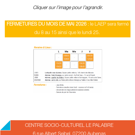
Cliquer sur l’image pour l’agrandir
.
FERMETURES DU MOIS DE MAI 2026
: le LAEP sera fermé
du 8 au 15 ainsi que le lundi 25.
2018-
CENTRE SOCIO-CULTUREL LE PALABRE
09-
6 rue Albert Seibel, 07200 Aubenas