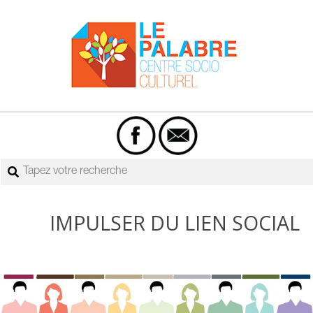
Skip
to
content
Centre
Primary
socio-
Navigation
culturel
Menu
Rechercher
Le
Palabre
IMPULSER DU LIEN SOCIAL