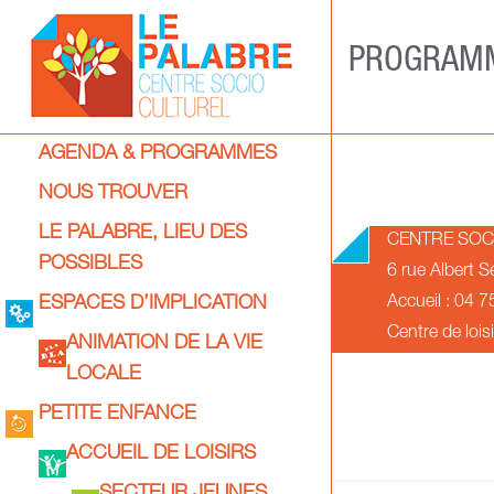
Skip
to
PROGRAMM
content
Centre
Primary
AGENDA & PROGRAMMES
socio-
Navigation
NOUS TROUVER
culturel
Menu
LE PALABRE, LIEU DES
2021-
CENTRE SOC
Le
POSSIBLES
09-
6 rue Albert 
Palabre
07
Accueil : 04 
ESPACES D’IMPLICATION
Centre de lois
ANIMATION DE LA VIE
secretariatej
LOCALE
PETITE ENFANCE
ACCUEIL DE LOISIRS