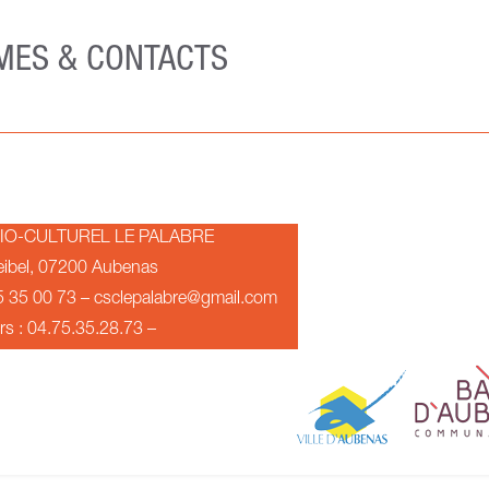
ES & CONTACTS
IO-CULTUREL LE PALABRE
Seibel, 07200 Aubenas
75 35 00 73 – csclepalabre@gmail.com
irs : 04.75.35.28.73 –
.csc@gmail.com