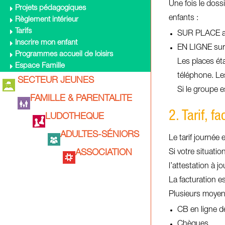
Une fois le dossi
Projets pédagogiques
enfants :
Règlement intérieur
Tarifs
SUR PLACE aup
Inscrire mon enfant
EN LIGNE sur 
Programmes accueil de loisirs
Les places ét
Espace Famille
téléphone. Les
SECTEUR JEUNES
Si le groupe 
FAMILLE & PARENTALITE
2. Tarif, f
LUDOTHEQUE
ADULTES-SÉNIORS
Le tarif journée
ASSOCIATION
Si votre situatio
l’attestation à j
La facturation es
Plusieurs moyen
CB en ligne de
Chèques,