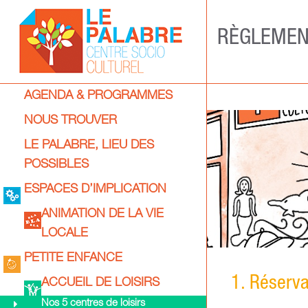
Skip
to
RÈGLEMEN
content
Centre
Primary
AGENDA & PROGRAMMES
socio-
Navigation
NOUS TROUVER
culturel
Menu
LE PALABRE, LIEU DES
Le
POSSIBLES
Palabre
ESPACES D’IMPLICATION
ANIMATION DE LA VIE
LOCALE
PETITE ENFANCE
1. Réserva
ACCUEIL DE LOISIRS
Nos 5 centres de loisirs