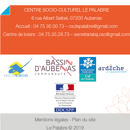
2019-
CENTRE SOCIO-CULTUREL LE PALABRE
07-
6 rue Albert Seibel, 07200 Aubenas
11
Accueil : 04 75 35 00 73 – csclepalabre@gmail.com
Centre de loisirs : 04.75.35.28.73 – secretariatej.csc@gmail.com
Mentions légales
-
Plan du site
Le Palabre © 2019