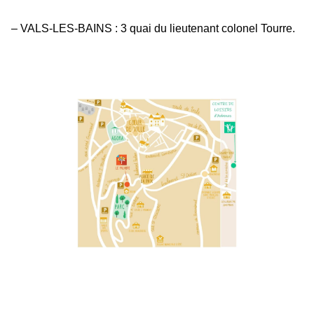
– VALS-LES-BAINS : 3 quai du lieutenant colonel Tourre.