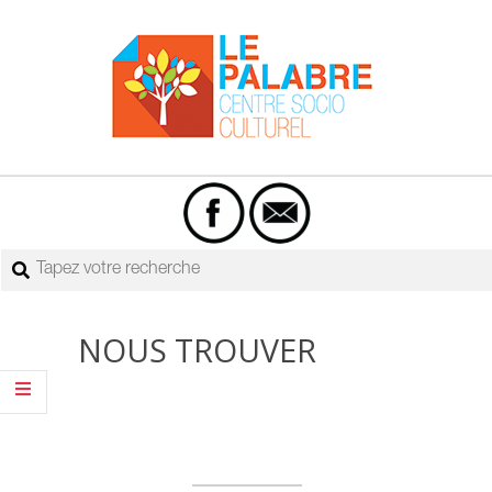
Skip
to
content
Centre
Primary
socio-
Navigation
culturel
Menu
Rechercher
Le
Palabre
NOUS TROUVER