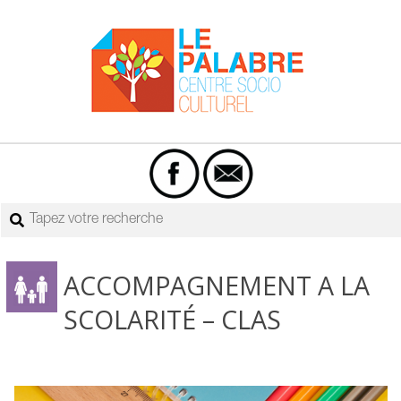
Skip
to
content
Centre
Primary
socio-
Navigation
culturel
Menu
Rechercher
Le
Palabre
ACCOMPAGNEMENT A LA
SCOLARITÉ – CLAS