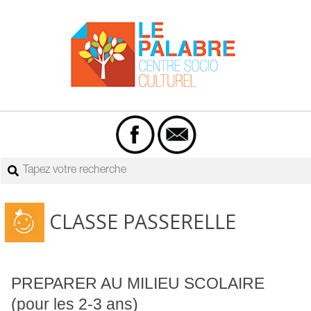
Skip
to
content
Centre
Primary
socio-
Navigation
culturel
Menu
Rechercher
Le
Palabre
CLASSE PASSERELLE
PREPARER AU MILIEU SCOLAIRE
(pour les 2-3 ans)