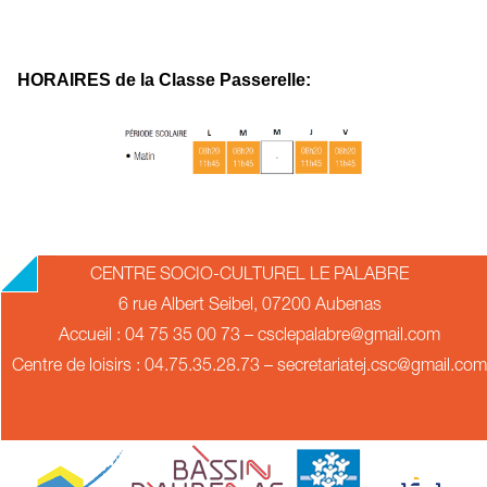
HORAIRES de la Classe Passerelle:
2018-
CENTRE SOCIO-CULTUREL LE PALABRE
09-
6 rue Albert Seibel, 07200 Aubenas
17
Accueil : 04 75 35 00 73 – csclepalabre@gmail.com
Centre de loisirs : 04.75.35.28.73 – secretariatej.csc@gmail.com