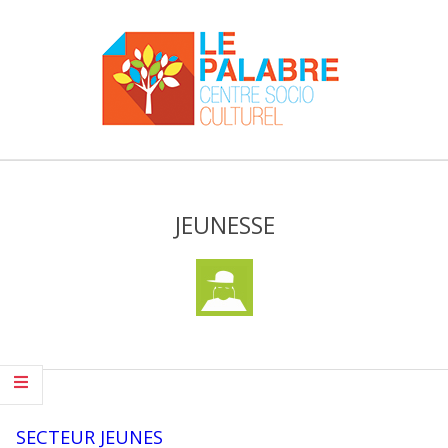
Skip
to
content
Centre
Primary
socio-
Navigation
culturel
JEUNESSE
Menu
Le
Palabre
SECTEUR JEUNES