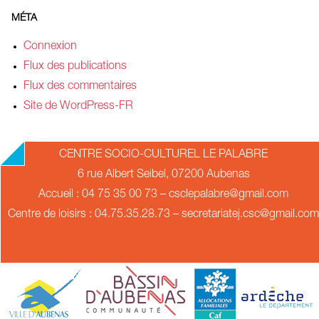
MÉTA
Connexion
Flux des publications
Flux des commentaires
Site de WordPress-FR
CENTRE SOCIO-CULTUREL LE PALABRE
6 rue Albert Seibel, 07200 Aubenas
Accueil : 04 75 35 00 73 – csclepalabre@gmail.com
Centre de loisirs : 04.75.35.28.73 – secretariatej.csc@gmail.com